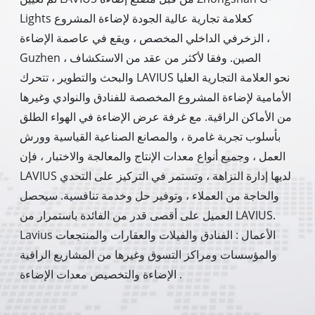
Lights كعلامة تجارية عالية الجودة لإضاءة المشروع
الزخرفي الداخلي المخصص ، ويقع في عاصمة الإضاءة ،
Guzhen ، الصين. وفقا لأكثر من عقد من الاستكشاف
والبحث والتطوير ، تتحرك LAVIUS نحو العلامة التجارية العليا
الأمامية لإضاءة المشروع المخصصة للفنادق والنوادي وغيرها
من الأماكن الراقية. مع غرفة عرض الإضاءة في الهواء الطلق
بأسلوب تجربة غامرة ، والمصانع الصناعية القياسية وورش
العمل ، وجميع أنواع معدات الإنتاج والمعالجة والاختبار ، فإن
LAVIUS لديها إدارة النزاهة ، وتستمر في التركيز على التحدي
والحاجة من العملاء ، وتوفير حل وخدمة تنافسية. سيحصل
العميل على أقصى قدر من الفائدة باستمرار من LAVIUS.
Lavius الأعمال : الفنادق والفيلات والعقارات والمنتجعات
والمؤسسات ومراكز التسوق وغيرها من المشاريع الراقية
الإضاءة والتخصيص معدات الإضاءة .