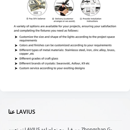
عنا LAVIUS
تم تعيين LAVIUS من قبل مصنع إضاءة Zhongshan G-