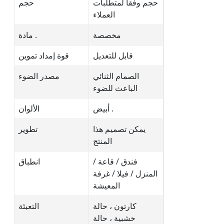
حجم وفقا لمتطلبات
حجم
العملاء
مخصصة
مادة .
قابل للتعديل
قوة إمداد تموين
الصمام الثنائي
مصدر الضوء
الباعث للضوء
أبيض .
الألوان
يمكن تصميم هذا
تطوير
المنتج
فندق / قاعة /
انطباق
المنزل / فيلا / غرفة
المعيشة
كارتون ، حالة
التعبئة
خشبية ، حالة