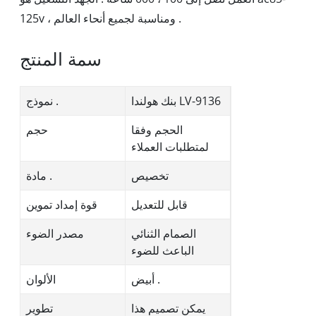
125v ، ومناسبة لجميع أنحاء العالم .
سمة المنتج
بنك هولندا LV-9136
نموذج .
الحجم وفقا
حجم
لمتطلبات العملاء
تخصيص
مادة .
قابل للتعديل
قوة إمداد تموين
الصمام الثنائي
مصدر الضوء
الباعث للضوء
أبيض .
الألوان
يمكن تصميم هذا
تطوير