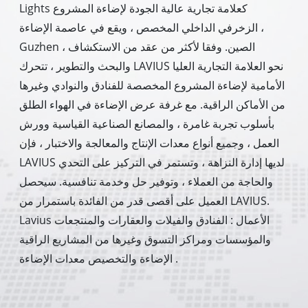
Lights كعلامة تجارية عالية الجودة لإضاءة المشروع
الزخرفي الداخلي المخصص ، ويقع في عاصمة الإضاءة ،
Guzhen ، الصين. وفقا لأكثر من عقد من الاستكشاف
والبحث والتطوير ، تتحرك LAVIUS نحو العلامة التجارية العليا
الأمامية لإضاءة المشروع المخصصة للفنادق والنوادي وغيرها
من الأماكن الراقية. مع غرفة عرض الإضاءة في الهواء الطلق
بأسلوب تجربة غامرة ، والمصانع الصناعية القياسية وورش
العمل ، وجميع أنواع معدات الإنتاج والمعالجة والاختبار ، فإن
LAVIUS لديها إدارة النزاهة ، وتستمر في التركيز على التحدي
والحاجة من العملاء ، وتوفير حل وخدمة تنافسية. سيحصل
العميل على أقصى قدر من الفائدة باستمرار من LAVIUS.
Lavius الأعمال : الفنادق والفيلات والعقارات والمنتجعات
والمؤسسات ومراكز التسوق وغيرها من المشاريع الراقية
الإضاءة والتخصيص معدات الإضاءة .