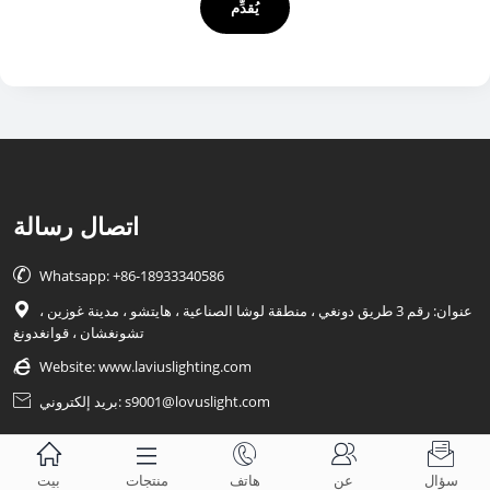
يُقدِّم
اتصال رسالة

Whatsapp: +86-18933340586
عنوان: رقم 3 طريق دونغي ، منطقة لوشا الصناعية ، هايتشو ، مدينة غوزين ،

تشونغشان ، قوانغدونغ

Website:
www.laviuslighting.com
بريد إلكتروني: s9001@lovuslight.com






سؤال
عن
هاتف
منتجات
بيت