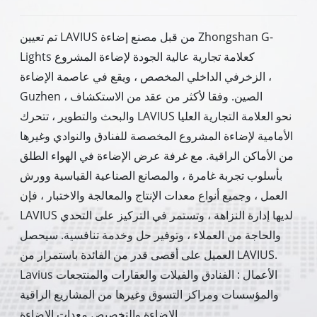
تم تعيين LAVIUS من قبل مصنع إضاءة Zhongshan G-
Lights كعلامة تجارية عالية الجودة لإضاءة المشروع
الزخرفي الداخلي المخصص ، ويقع في عاصمة الإضاءة ،
Guzhen ، الصين. وفقا لأكثر من عقد من الاستكشاف
والبحث والتطوير ، تتحرك LAVIUS نحو العلامة التجارية العليا
الأمامية لإضاءة المشروع المخصصة للفنادق والنوادي وغيرها
من الأماكن الراقية. مع غرفة عرض الإضاءة في الهواء الطلق
بأسلوب تجربة غامرة ، والمصانع الصناعية القياسية وورش
العمل ، وجميع أنواع معدات الإنتاج والمعالجة والاختبار ، فإن
LAVIUS لديها إدارة النزاهة ، وتستمر في التركيز على التحدي
والحاجة من العملاء ، وتوفير حل وخدمة تنافسية. سيحصل
العميل على أقصى قدر من الفائدة باستمرار من LAVIUS.
Lavius الأعمال : الفنادق والفيلات والعقارات والمنتجعات
والمؤسسات ومراكز التسوق وغيرها من المشاريع الراقية
الإضاءة والتخصيص معدات الإضاءة .