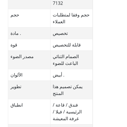
7132
حجم وفقا لمتطلبات
حجم
العملاء
تخصيص
مادة .
قابلة للتخصيص
قوة
الصمام الثنائي
مصدر الضوء
الباعث للضوء
أبيض .
الألوان
يمكن تصميم هذا
تطوير
المنتج
فندق / قاعة /
انطباق
الرئيسية / فيلا /
غرفة المعيشة