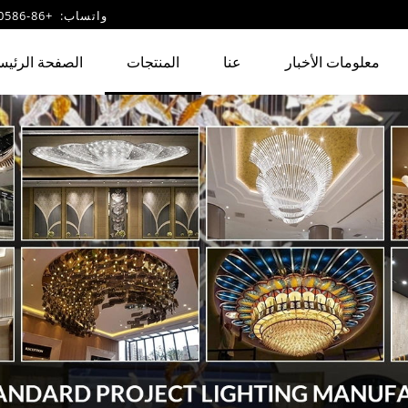
واتساب: +86-18933340586
معلومات الأخبار
عنا
المنتجات
الصفحة الرئيس