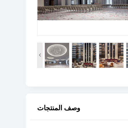

وصف المنتجات