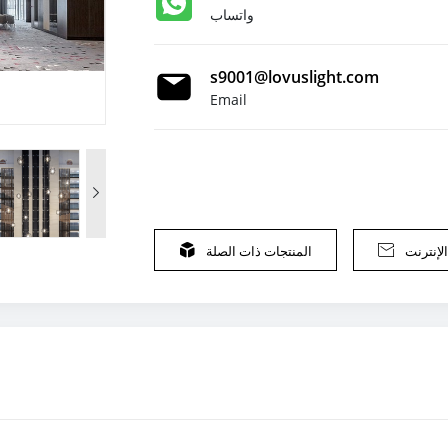
واتساب
s9001@lovuslight.com
Email

لإنترنت

المنتجات ذات الصلة
