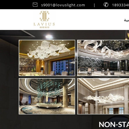

s9001@lovuslight.com
|

ية