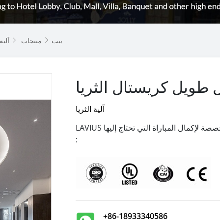
بيت
منتجات
آلية 


 طويل كريستال الثريا
آلية الثريا
LAVIUS يمكن أن توفر لك مجموعة متنوعة من خيارات مخصصة لإكمال المباراة التي تحتاج إليها
:
+86-18933340586